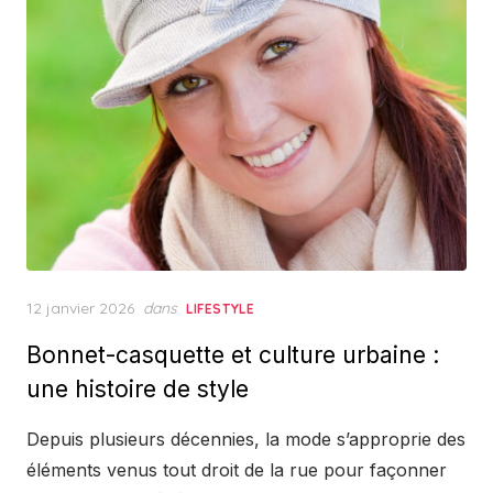
Posted
12 janvier 2026
dans
LIFESTYLE
on
Bonnet-casquette et culture urbaine :
une histoire de style
Depuis plusieurs décennies, la mode s’approprie des
éléments venus tout droit de la rue pour façonner