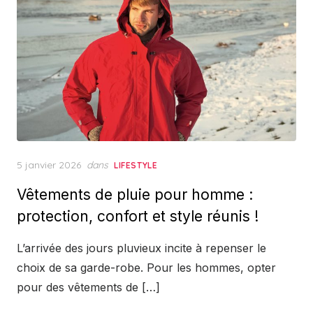
Posted
5 janvier 2026
dans
LIFESTYLE
on
Vêtements de pluie pour homme :
protection, confort et style réunis !
L’arrivée des jours pluvieux incite à repenser le
choix de sa garde-robe. Pour les hommes, opter
pour des vêtements de […]