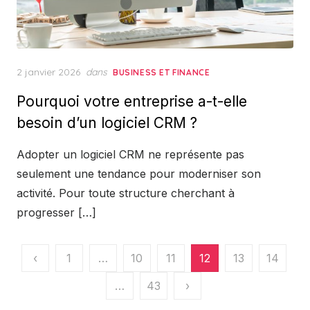
Posted
2 janvier 2026
dans
BUSINESS ET FINANCE
on
Pourquoi votre entreprise a-t-elle
besoin d’un logiciel CRM ?
Adopter un logiciel CRM ne représente pas
seulement une tendance pour moderniser son
activité. Pour toute structure cherchant à
progresser […]
Pagination
‹
1
…
10
11
12
13
14
des
…
43
›
publications