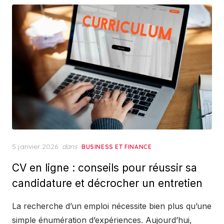
Posted
5 janvier 2026
dans
BUSINESS ET FINANCE
on
CV en ligne : conseils pour réussir sa
candidature et décrocher un entretien
La recherche d’un emploi nécessite bien plus qu’une
simple énumération d’expériences. Aujourd’hui,