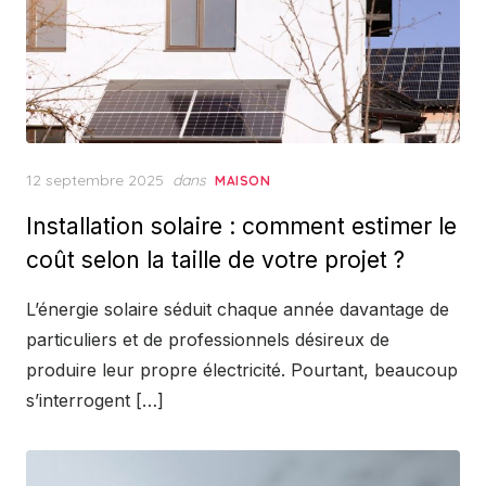
Posted
12 septembre 2025
dans
MAISON
on
Installation solaire : comment estimer le
coût selon la taille de votre projet ?
L’énergie solaire séduit chaque année davantage de
particuliers et de professionnels désireux de
produire leur propre électricité. Pourtant, beaucoup
s’interrogent […]