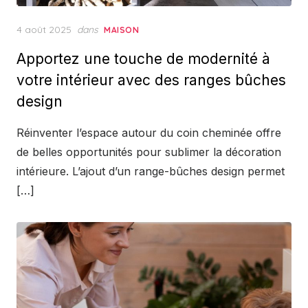
Posted
4 août 2025
dans
MAISON
on
Apportez une touche de modernité à
votre intérieur avec des ranges bûches
design
Réinventer l’espace autour du coin cheminée offre
de belles opportunités pour sublimer la décoration
intérieure. L’ajout d’un range-bûches design permet
[…]