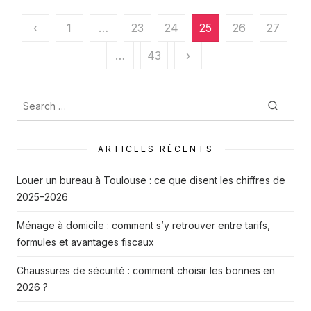
Pagination
‹
1
…
23
24
25
26
27
des
…
43
›
publications
Recherche
Searc
:
ARTICLES RÉCENTS
Louer un bureau à Toulouse : ce que disent les chiffres de
2025–2026
Ménage à domicile : comment s’y retrouver entre tarifs,
formules et avantages fiscaux
Chaussures de sécurité : comment choisir les bonnes en
2026 ?