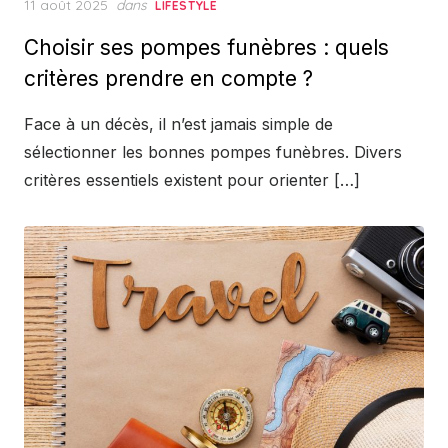
Posted
11 août 2025
dans
LIFESTYLE
on
Choisir ses pompes funèbres : quels
critères prendre en compte ?
Face à un décès, il n’est jamais simple de
sélectionner les bonnes pompes funèbres. Divers
critères essentiels existent pour orienter […]