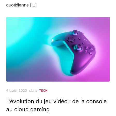
quotidienne […]
Posted
4 août 2025
dans
TECH
on
L’évolution du jeu vidéo : de la console
au cloud gaming