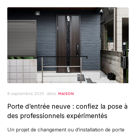
Posted
8 septembre 2025
dans
MAISON
on
Porte d’entrée neuve : confiez la pose à
des professionnels expérimentés
Un projet de changement ou d’installation de porte