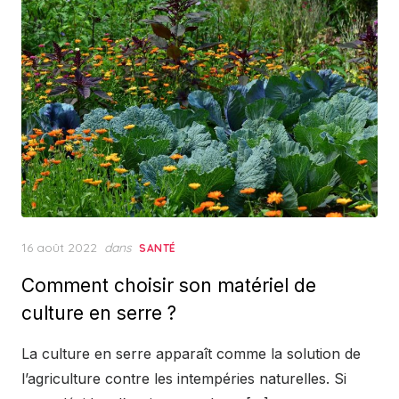
Posted
16 août 2022
dans
SANTÉ
on
Comment choisir son matériel de
culture en serre ?
La culture en serre apparaît comme la solution de
l’agriculture contre les intempéries naturelles. Si