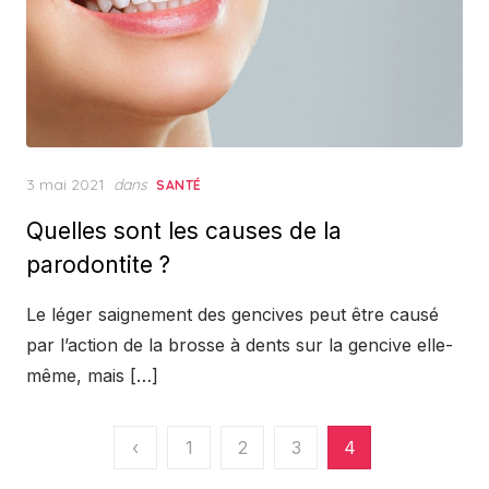
Posted
3 mai 2021
dans
SANTÉ
on
Quelles sont les causes de la
parodontite ?
Le léger saignement des gencives peut être causé
par l’action de la brosse à dents sur la gencive elle-
même, mais […]
Pagination
‹
1
2
3
4
des