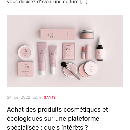
vous décidez d’avoir une culture […]
Posted
24 juin 2022
dans
SANTÉ
on
Achat des produits cosmétiques et
écologiques sur une plateforme
spécialisée : quels intérêts ?