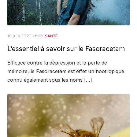
Posted
18 juin 2021
dans
SANTÉ
on
L’essentiel à savoir sur le Fasoracetam
Efficace contre la dépression et la perte de
mémoire, le Fasoracetam est effet un nootropique
connu également sous les noms […]