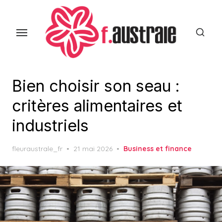
Skip
to
the
content
Bien choisir son seau :
critères alimentaires et
industriels
Posted
fleuraustrale_fr
21 mai 2026
Business et finance
on