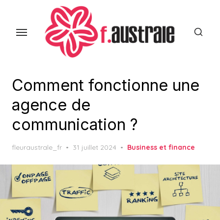
Skip
to
the
content
Comment fonctionne une
agence de
communication ?
Posted
fleuraustrale_fr
31 juillet 2024
Business et finance
on