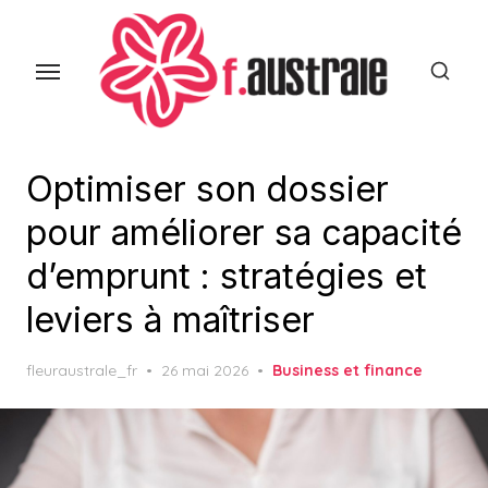
Skip
to
the
content
Optimiser son dossier
pour améliorer sa capacité
d’emprunt : stratégies et
leviers à maîtriser
Posted
fleuraustrale_fr
26 mai 2026
Business et finance
on