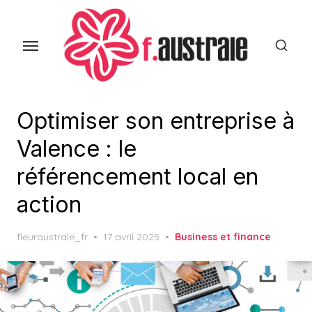
Skip
to
the
content
Optimiser son entreprise à
Valence : le
référencement local en
action
Posted
fleuraustrale_fr
17 avril 2025
Business et finance
on