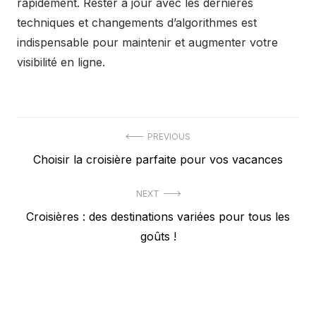
rapidement. Rester à jour avec les dernières
techniques et changements d’algorithmes est
indispensable pour maintenir et augmenter votre
visibilité en ligne.
Navigation
PREVIOUS
Previous
Choisir la croisière parfaite pour vos vacances
de
post:
l’article
NEXT
Next
Croisières : des destinations variées pour tous les
post:
goûts !