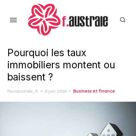
Skip
to
the
content
Pourquoi les taux
immobiliers montent ou
baissent ?
Posted
fleuraustrale_fr
8 juin 2026
Business et finance
on