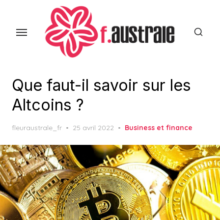
Skip
to
the
content
Que faut-il savoir sur les
Altcoins ?
Posted
fleuraustrale_fr
25 avril 2022
Business et finance
on