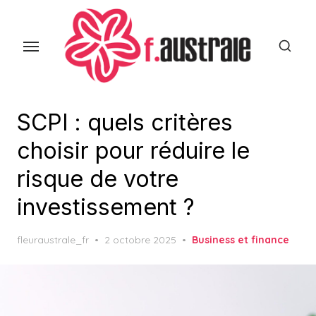
Skip
to
the
content
SCPI : quels critères
choisir pour réduire le
risque de votre
investissement ?
Posted
fleuraustrale_fr
2 octobre 2025
Business et finance
on