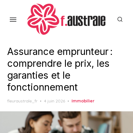
Skip
to
the
content
Assurance emprunteur :
comprendre le prix, les
garanties et le
fonctionnement
Posted
fleuraustrale_fr
4 juin 2026
Immobilier
on