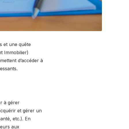
s et une quête
nt Immobilier)
rmettent d’accéder à
ressants.
ir à gérer
acquérir et gérer un
anté, etc.). En
ieurs aux