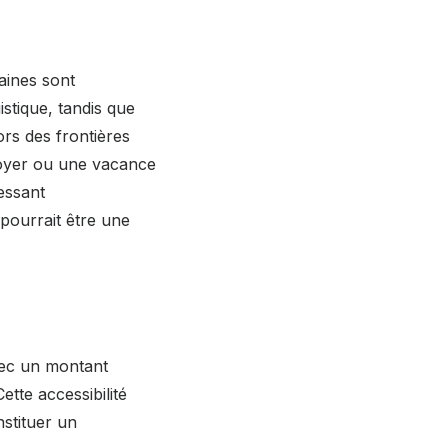
aines sont
stique, tandis que
ors des frontières
 loyer ou une vacance
ressant
pourrait être une
avec un montant
ette accessibilité
stituer un