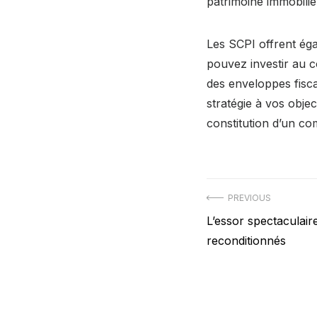
patrimoine immobilie
Les SCPI offrent éga
pouvez investir au 
des enveloppes fisca
stratégie à vos objec
constitution d’un co
Navigation
PREVIOUS
Previous
L’essor spectaculai
de
post:
reconditionnés
l’article