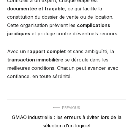
contrôles à un expert, chaque étape est
documentée et traçable
, ce qui facilite la
constitution du dossier de vente ou de location.
Cette organisation prévient les
complications
juridiques
et protège contre d’éventuels recours.
Avec un
rapport complet
et sans ambiguïté, la
transaction immobilière
se déroule dans les
meilleures conditions. Chacun peut avancer avec
confiance, en toute sérénité.
Navigation
PREVIOUS
Previous
GMAO industrielle : les erreurs à éviter lors de la
de
post:
sélection d’un logiciel
l’article