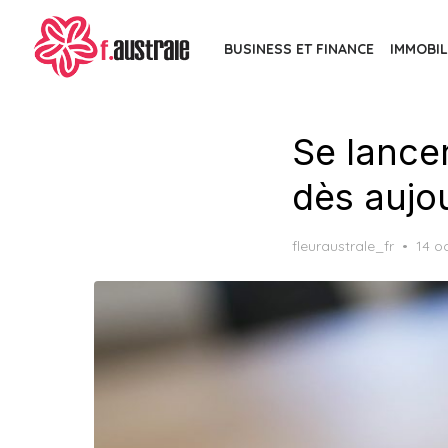
Skip
to
BUSINESS ET FINANCE
IMMOBIL
the
content
Se lancer
dès aujo
Post
fleuraustrale_fr
14 o
on