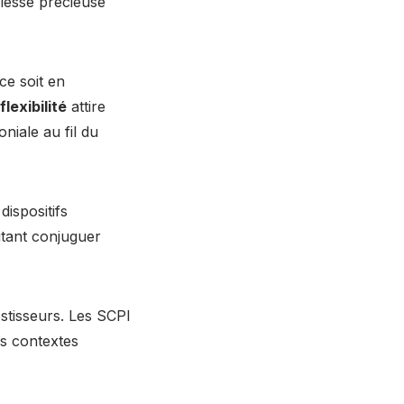
plesse précieuse
e soit en
flexibilité
attire
niale au fil du
dispositifs
itant conjuguer
stisseurs. Les SCPI
s contextes