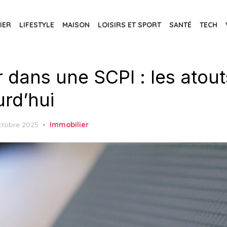
IER
LIFESTYLE
MAISON
LOISIRS ET SPORT
SANTÉ
TECH
 dans une SCPI : les atouts
urd’hui
ed
ctobre 2025
Immobilier