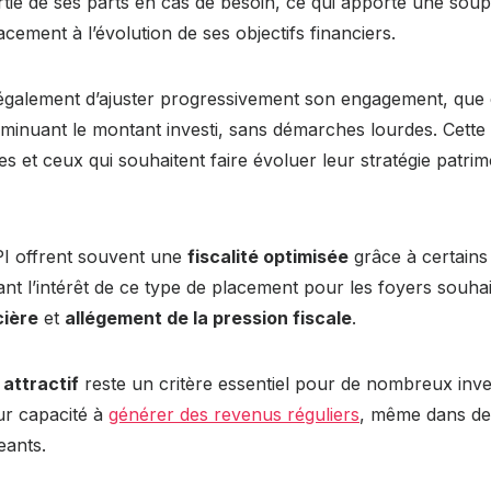
tie de ses parts en cas de besoin, ce qui apporte une sou
cement à l’évolution de ses objectifs financiers.
galement d’ajuster progressivement son engagement, que c
minuant le montant investi, sans démarches lourdes. Cette
es et ceux qui souhaitent faire évoluer leur stratégie patrimo
PI offrent souvent une
fiscalité optimisée
grâce à certains 
ant l’intérêt de ce type de placement pour les foyers souha
cière
et
allégement de la pression fiscale
.
attractif
reste un critère essentiel pour de nombreux inve
ur capacité à
générer des revenus réguliers
, même dans de
eants.