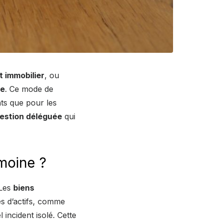
t immobilier
, ou
ne
. Ce mode de
ts que pour les
estion déléguée
qui
moine ?
 Les
biens
es d’actifs, comme
 incident isolé. Cette