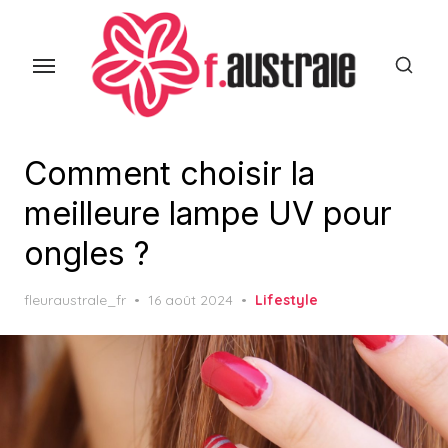
Skip
to
the
content
Comment choisir la
meilleure lampe UV pour
ongles ?
Posted
fleuraustrale_fr
16 août 2024
Lifestyle
on