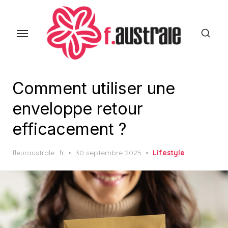
Skip
to
the
content
Comment utiliser une
enveloppe retour
efficacement ?
Posted
fleuraustrale_fr
30 septembre 2025
Lifestyle
on