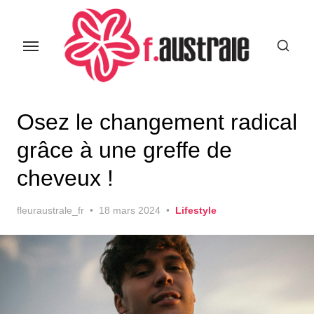
Skip
to
the
content
Osez le changement radical
grâce à une greffe de
cheveux !
Posted
fleuraustrale_fr
18 mars 2024
Lifestyle
on