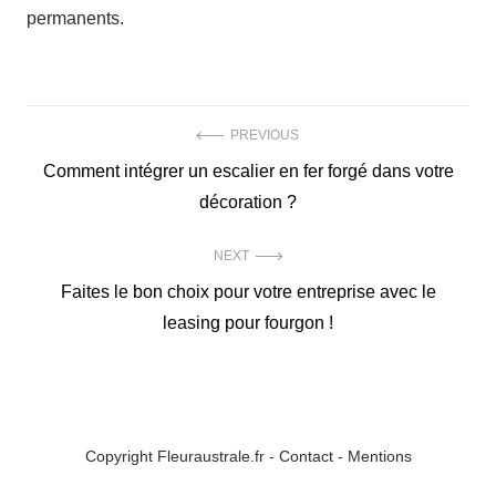
permanents.
Navigation
PREVIOUS
Previous
Comment intégrer un escalier en fer forgé dans votre
de
post:
décoration ?
l’article
NEXT
Next
Faites le bon choix pour votre entreprise avec le
post:
leasing pour fourgon !
Copyright Fleuraustrale.fr -
Contact
-
Mentions