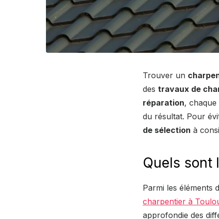
Trouver un
charpen
des
travaux de cha
réparation
, chaque 
du résultat. Pour év
de sélection
à consi
Quels sont l
Parmi les éléments dé
charpentier à Toulo
approfondie des diff