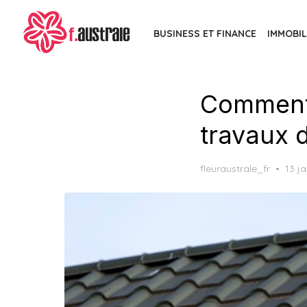
Skip
to
BUSINESS ET FINANCE
IMMOBIL
the
content
Comment 
travaux 
Post
fleuraustrale_fr
13 j
on