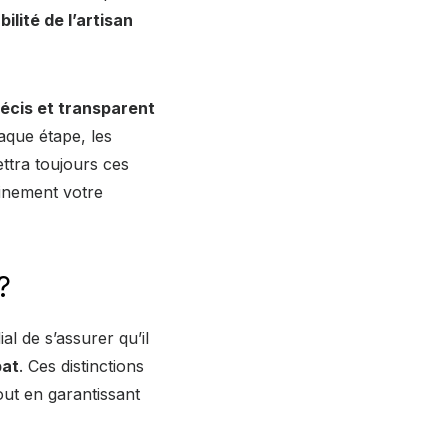
abilité de l’artisan
récis et transparent
aque étape, les
ettra toujours ces
einement votre
?
al de s’assurer qu’il
bat
. Ces distinctions
out en garantissant