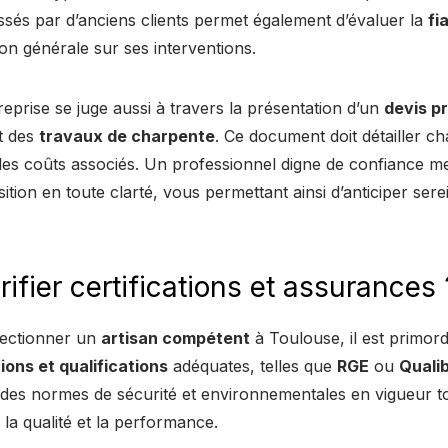
aissés par d’anciens clients permet également d’évaluer la
fi
tion générale sur ses interventions.
reprise se juge aussi à travers la présentation d’un
devis p
t des
travaux de charpente
. Ce document doit détailler ch
t les coûts associés. Un professionnel digne de confiance m
sition en toute clarté, vous permettant ainsi d’anticiper ser
ifier certifications et assurances 
électionner un
artisan compétent
à Toulouse, il est primordi
tions et qualifications
adéquates, telles que
RGE
ou
Quali
 des normes de sécurité et environnementales en vigueur t
a qualité et la performance.