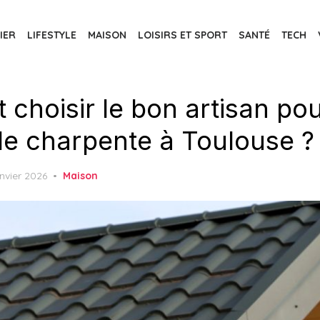
IER
LIFESTYLE
MAISON
LOISIRS ET SPORT
SANTÉ
TECH
choisir le bon artisan po
de charpente à Toulouse ?
ed
anvier 2026
Maison