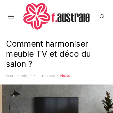
Skip
to
the
content
Comment harmoniser
meuble TV et déco du
salon ?
Posted
fleuraustrale_fr
1 juin 2026
Maison
on