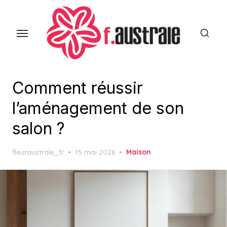
Skip
to
the
content
Comment réussir
l’aménagement de son
salon ?
Posted
fleuraustrale_fr
15 mai 2026
Maison
on