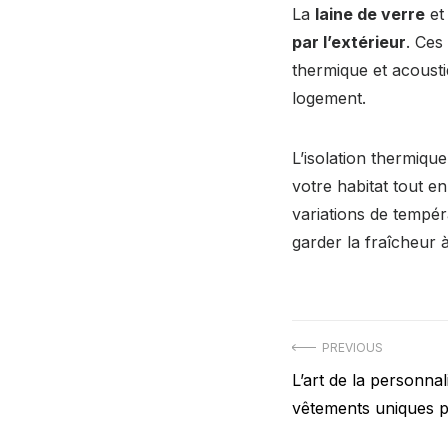
La
laine de verre
et
par l’extérieur
. Ces
thermique et acousti
logement.
L’isolation thermique
votre habitat tout e
variations de tempér
garder la fraîcheur à 
Navigation
PREVIOUS
Previous
L’art de la personnal
de
post:
vêtements uniques 
l’article