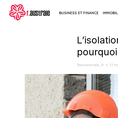
Skip
to
BUSINESS ET FINANCE
IMMOBIL
the
content
L’isolati
pourquoi
Post
fleuraustrale_fr
17 m
on