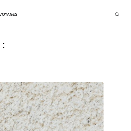
VOYAGES
 :