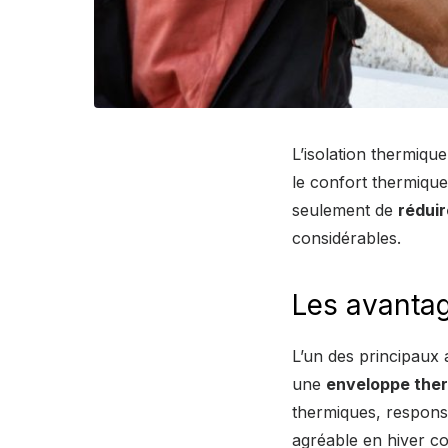
L’isolation thermique
le confort thermique
seulement de
réduir
considérables.
Les avantage
L’un des principaux a
une
enveloppe the
thermiques, responsa
agréable en hiver c