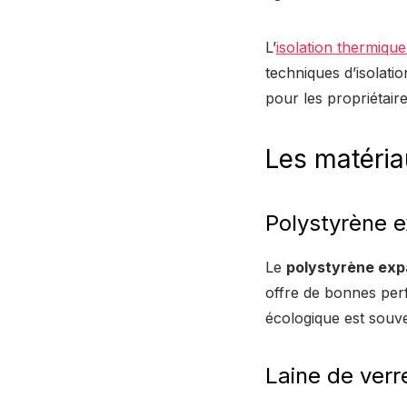
L’
isolation thermique
techniques d’isolati
pour les propriétair
Les matériau
Polystyrène 
Le
polystyrène ex
offre de bonnes perf
écologique est souve
Laine de verr