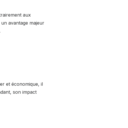
trairement aux
st un avantage majeur
.
r et économique, il
ndant, son impact