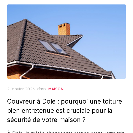
Posted
2 janvier 2026
dans
MAISON
on
Couvreur à Dole : pourquoi une toiture
bien entretenue est cruciale pour la
sécurité de votre maison ?