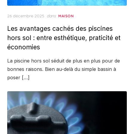
Posted
26 décembre 2025
dans
MAISON
on
Les avantages cachés des piscines
hors sol : entre esthétique, praticité et
économies
La piscine hors sol séduit de plus en plus pour de
bonnes raisons. Bien au-delà du simple bassin à
poser […]