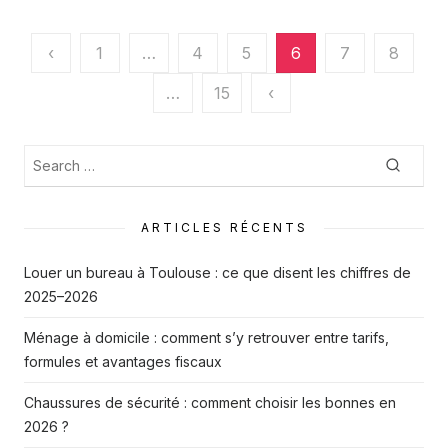
Pagination
‹
1
…
4
5
6
7
8
des
…
15
‹
publications
Recherche
Searc
:
ARTICLES RÉCENTS
Louer un bureau à Toulouse : ce que disent les chiffres de
2025–2026
Ménage à domicile : comment s’y retrouver entre tarifs,
formules et avantages fiscaux
Chaussures de sécurité : comment choisir les bonnes en
2026 ?