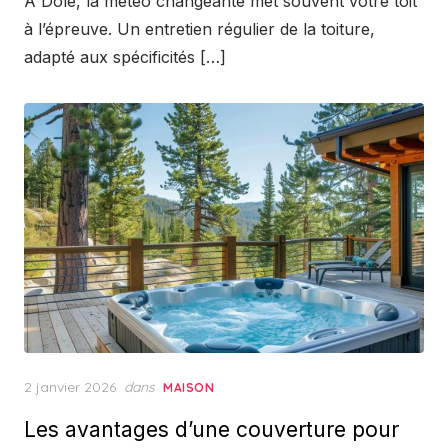
À Dole, la météo changeante met souvent votre toit
à l’épreuve. Un entretien régulier de la toiture,
adapté aux spécificités […]
Posted
2 janvier 2026
dans
MAISON
on
Les avantages d’une couverture pour