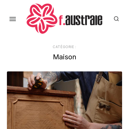
Skip
to
the
content
CATÉGORIE :
Maison