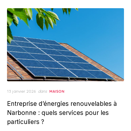
Posted
13 janvier 2026
dans
MAISON
on
Entreprise d’énergies renouvelables à
Narbonne : quels services pour les
particuliers ?