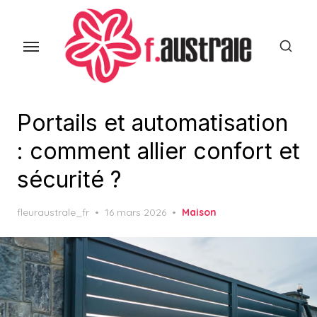
Skip
to
the
content
Portails et automatisation
: comment allier confort et
sécurité ?
Posted
fleuraustrale_fr
16 mars 2026
Maison
on