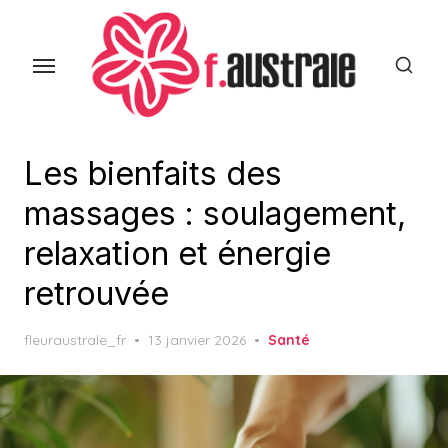
Skip
to
the
content
Les bienfaits des
massages : soulagement,
relaxation et énergie
retrouvée
Posted
fleuraustrale_fr
13 janvier 2026
Santé
on