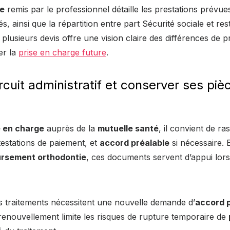
ie
remis par le professionnel détaille les prestations prévue
s, ainsi que la répartition entre part Sécurité sociale et re
lusieurs devis offre une vision claire des différences de pr
er la
prise en charge future
.
ircuit administratif et conserver ses piè
e en charge
auprès de la
mutuelle santé
, il convient de r
ttestations de paiement, et
accord préalable
si nécessaire. 
rsement orthodontie
, ces documents servent d’appui lors
ns traitements nécessitent une nouvelle demande d’
accord p
renouvellement limite les risques de rupture temporaire de