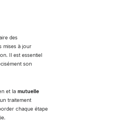
aire des
es mises à jour
n. Il est essentiel
écisément son
en et la
mutuelle
’un traitement
border chaque étape
ie.