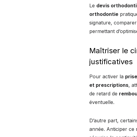
Le
devis orthodont
orthodontie
pratiqué
signature, comparer p
permettant d’optimis
Maîtriser le c
justificatives
Pour activer la
pris
et prescriptions
, a
de retard de
rembou
éventuelle.
D’autre part, certai
année. Anticiper ce 