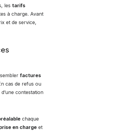
s, les
tarifs
stes à charge. Avant
ix et de service,
ces
assembler
factures
En cas de refus ou
 d’une contestation
réalable
chaque
prise en charge
et