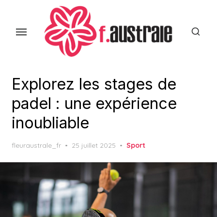
Skip
to
the
content
Explorez les stages de
padel : une expérience
inoubliable
Posted
fleuraustrale_fr
25 juillet 2025
Sport
on