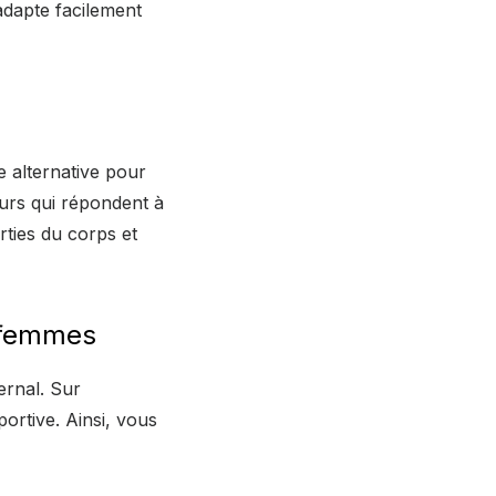
adapte facilement
te alternative pour
ours qui répondent à
arties du corps et
x femmes
ernal. Sur
portive. Ainsi, vous