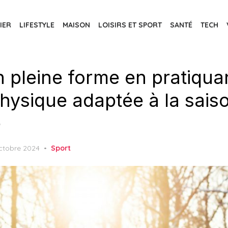
IER
LIFESTYLE
MAISON
LOISIRS ET SPORT
SANTÉ
TECH
n pleine forme en pratiqua
physique adaptée à la sais
e
ed
ctobre 2024
Sport