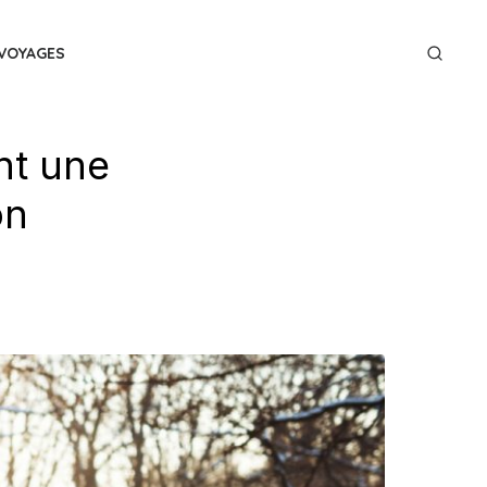
VOYAGES
nt une
on