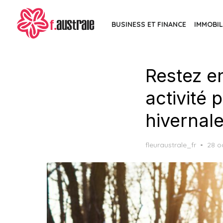
Skip
to
BUSINESS ET FINANCE
IMMOBIL
the
content
Restez e
activité 
hivernal
Post
fleuraustrale_fr
28 o
on