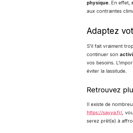
physique
. En effet,
aux contraintes clim
Adaptez vot
S’il fait vraiment tro
continuer son
activ
vos besoins. L’import
éviter la lassitude.
Retrouvez plu
Il existe de nombre
https://sayya.fr/
, vo
serez prêt(e) à affro