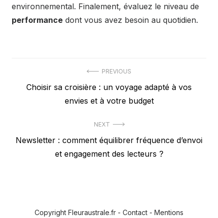
environnemental. Finalement, évaluez le niveau de
performance
dont vous avez besoin au quotidien.
Navigation
PREVIOUS
Previous
Choisir sa croisière : un voyage adapté à vos
de
post:
envies et à votre budget
l’article
NEXT
Next
Newsletter : comment équilibrer fréquence d’envoi
post:
et engagement des lecteurs ?
Copyright Fleuraustrale.fr -
Contact
-
Mentions