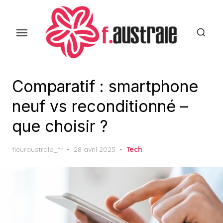
Skip
to
the
content
Comparatif : smartphone
neuf vs reconditionné –
que choisir ?
Posted
fleuraustrale_fr
28 avril 2025
Tech
on