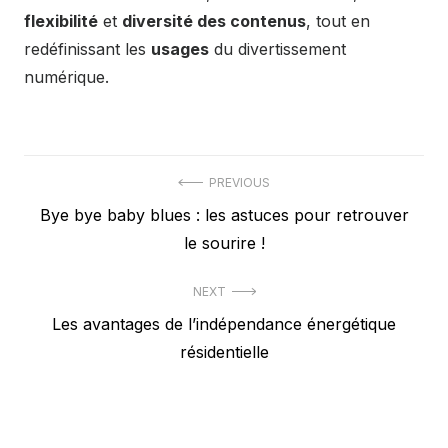
flexibilité
et
diversité des contenus
, tout en
redéfinissant les
usages
du divertissement
numérique.
Navigation
PREVIOUS
Previous
Bye bye baby blues : les astuces pour retrouver
de
post:
le sourire !
l’article
NEXT
Next
Les avantages de l’indépendance énergétique
post:
résidentielle