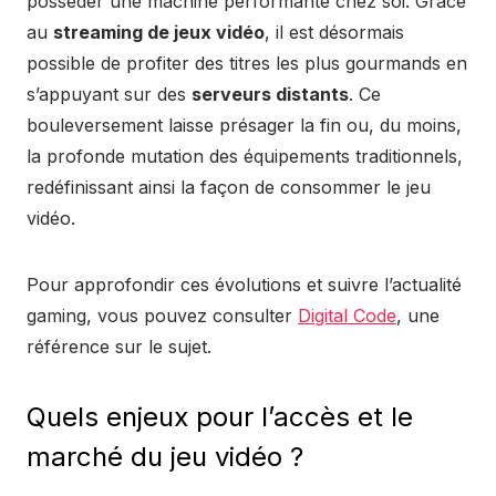
posséder une machine performante chez soi. Grâce
au
streaming de jeux vidéo
, il est désormais
possible de profiter des titres les plus gourmands en
s’appuyant sur des
serveurs distants
. Ce
bouleversement laisse présager la fin ou, du moins,
la profonde mutation des équipements traditionnels,
redéfinissant ainsi la façon de consommer le jeu
vidéo.
Pour approfondir ces évolutions et suivre l’actualité
gaming, vous pouvez consulter
Digital Code
, une
référence sur le sujet.
Quels enjeux pour l’accès et le
marché du jeu vidéo ?