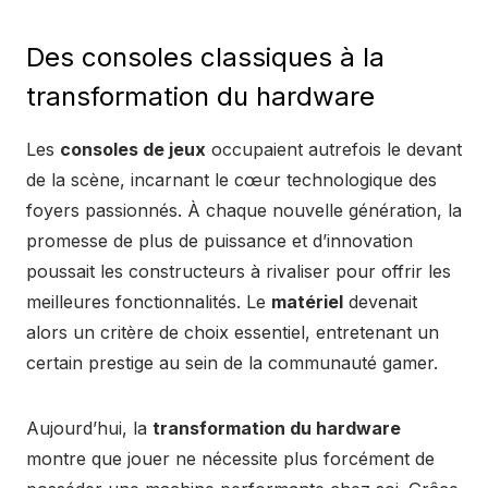
Des consoles classiques à la
transformation du hardware
Les
consoles de jeux
occupaient autrefois le devant
de la scène, incarnant le cœur technologique des
foyers passionnés. À chaque nouvelle génération, la
promesse de plus de puissance et d’innovation
poussait les constructeurs à rivaliser pour offrir les
meilleures fonctionnalités. Le
matériel
devenait
alors un critère de choix essentiel, entretenant un
certain prestige au sein de la communauté gamer.
Aujourd’hui, la
transformation du hardware
montre que jouer ne nécessite plus forcément de