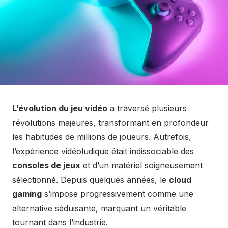
L’évolution du jeu vidéo
a traversé plusieurs
révolutions majeures, transformant en profondeur
les habitudes de millions de joueurs. Autrefois,
l’expérience vidéoludique était indissociable des
consoles de jeux
et d’un matériel soigneusement
sélectionné. Depuis quelques années, le
cloud
gaming
s’impose progressivement comme une
alternative séduisante, marquant un véritable
tournant dans l’industrie.