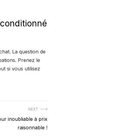
econditionné
achat. La question de
pations. Prenez le
t si vous utilisez
NEXT
our inoubliable à prix
raisonnable !