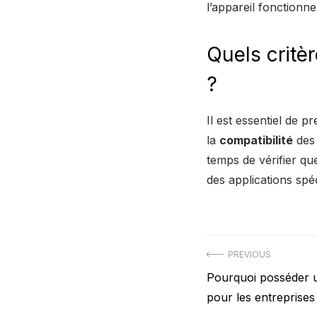
l’appareil fonctionne
Quels critè
?
Il est essentiel de 
la
compatibilité
des 
temps de vérifier que
des applications spéc
Navigation
PREVIOUS
Previous
Pourquoi posséder un
de
post:
pour les entreprises