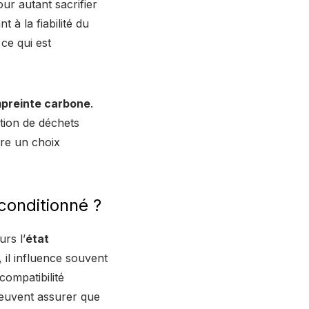
ur autant sacrifier
t à la fiabilité du
ce qui est
preinte carbone
.
ction de déchets
ire un choix
conditionné ?
rs l’
état
 il influence souvent
compatibilité
peuvent assurer que