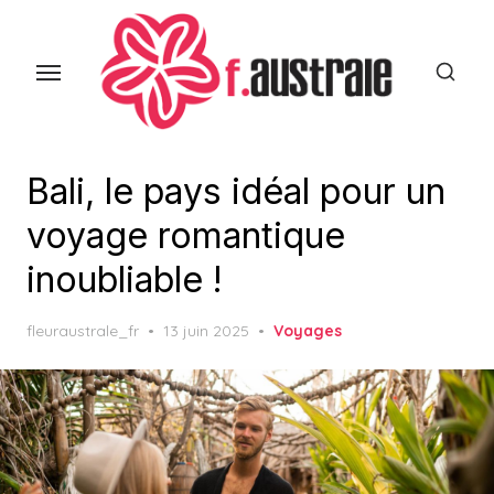
Skip
to
the
content
Bali, le pays idéal pour un
voyage romantique
inoubliable !
Posted
fleuraustrale_fr
13 juin 2025
Voyages
on