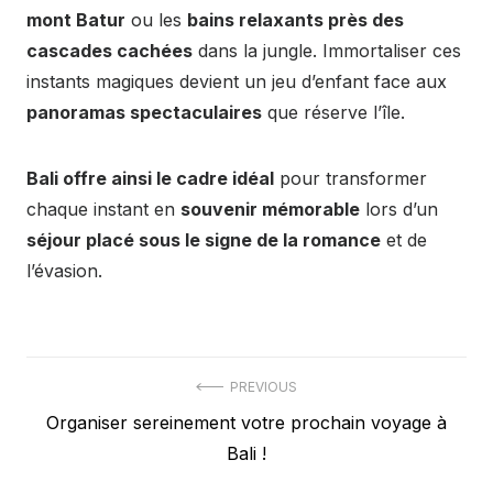
mont Batur
ou les
bains relaxants près des
cascades cachées
dans la jungle. Immortaliser ces
instants magiques devient un jeu d’enfant face aux
panoramas spectaculaires
que réserve l’île.
Bali offre ainsi le cadre idéal
pour transformer
chaque instant en
souvenir mémorable
lors d’un
séjour placé sous le signe de la romance
et de
l’évasion.
Navigation
PREVIOUS
Previous
Organiser sereinement votre prochain voyage à
de
post:
Bali !
l’article