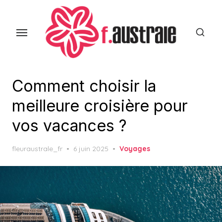
Skip
to
the
content
Comment choisir la
meilleure croisière pour
vos vacances ?
Posted
fleuraustrale_fr
6 juin 2025
Voyages
on