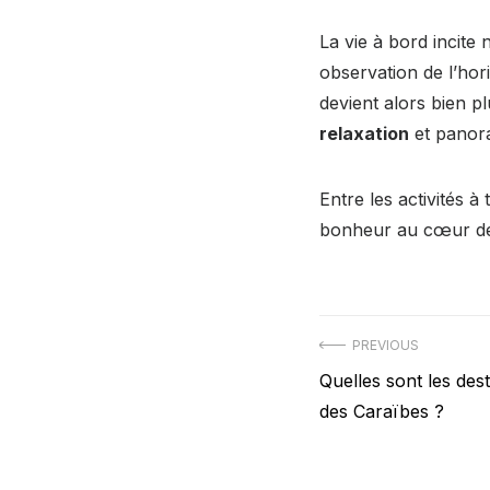
La vie à bord incite
observation de l’hor
devient alors bien p
relaxation
et panor
Entre les activités à
bonheur au cœur d
Navigation
PREVIOUS
Previous
Quelles sont les des
de
post:
des Caraïbes ?
l’article