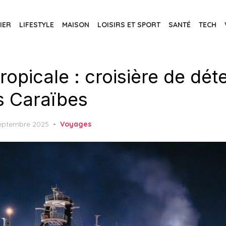
IER
LIFESTYLE
MAISON
LOISIRS ET SPORT
SANTÉ
TECH
ropicale : croisière de dét
 Caraïbes
ed
eptembre 2025
Voyages