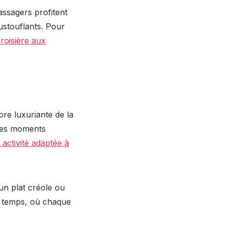
assagers profitent
ustouflants. Pour
roisière aux
re luxuriante de la
des moments
 activité adaptée à
un plat créole ou
u temps, où chaque