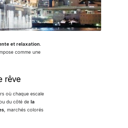
ente et relaxation
.
impose comme une
e rêve
ers où chaque escale
ou du côté de
la
es
, marchés colorés