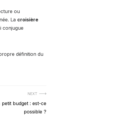
ecture ou
inée. La
croisière
ui conjugue
 propre définition du
NEXT
petit budget : est-ce
possible ?