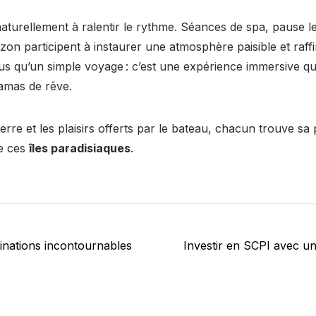
 naturellement à ralentir le rythme. Séances de spa, pause l
izon participent à instaurer une atmosphère paisible et raff
lus qu’un simple voyage : c’est une expérience immersive q
amas de rêve.
 terre et les plaisirs offerts par le bateau, chacun trouve sa
e ces
îles paradisiaques
.
Next
tinations incontournables
Investir en SCPI avec un 
post: