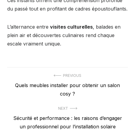
Ces instants offrent une compréhension profonde
du passé tout en profitant de cadres époustouflants.
L’alternance entre
visites culturelles
, balades en
plein air et découvertes culinaires rend chaque
escale vraiment unique.
Navigation
PREVIOUS
Previous
Quels meubles installer pour obtenir un salon
de
post:
cosy ?
l’article
NEXT
Next
Sécurité et performance : les raisons d’engager
post:
un professionnel pour l’installation solaire