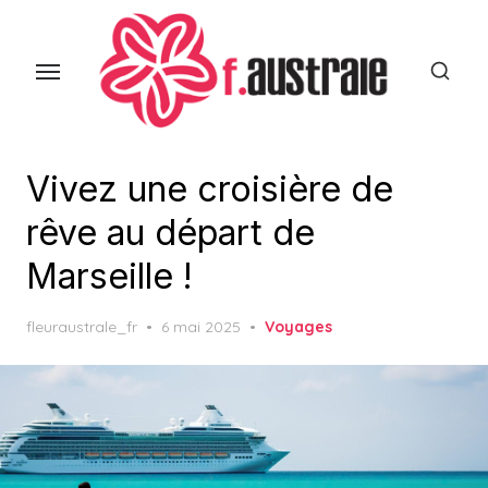
Skip
to
the
content
Vivez une croisière de
rêve au départ de
Marseille !
Posted
fleuraustrale_fr
6 mai 2025
Voyages
on