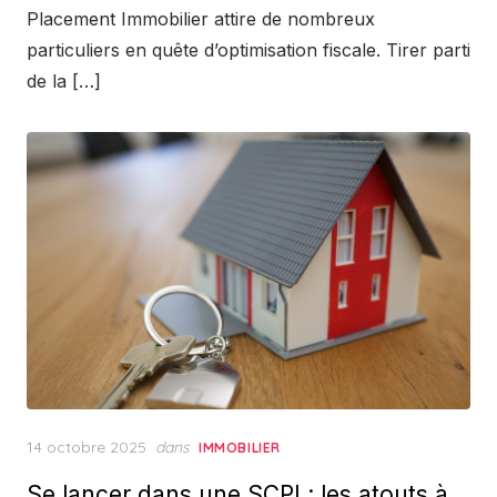
Placement Immobilier attire de nombreux
particuliers en quête d’optimisation fiscale. Tirer parti
de la […]
Posted
14 octobre 2025
dans
IMMOBILIER
on
Se lancer dans une SCPI : les atouts à