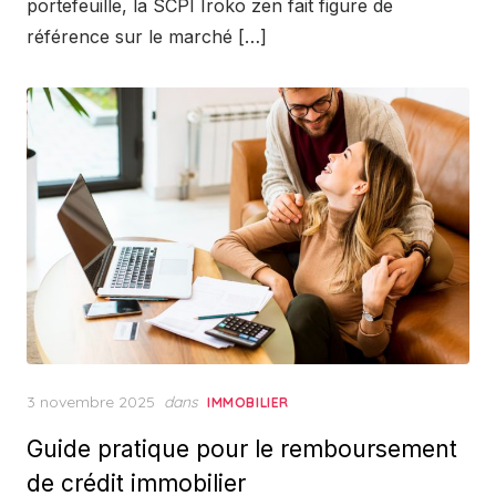
portefeuille, la SCPI Iroko zen fait figure de
référence sur le marché […]
Posted
3 novembre 2025
dans
IMMOBILIER
on
Guide pratique pour le remboursement
de crédit immobilier