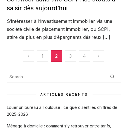
saisir dès aujourd’hui
S’intéresser à l’investissement immobilier via une
société civile de placement immobilier, ou SCPI,
attire de plus en plus d’épargnants désireux […]
Pagination
‹
1
2
3
4
‹
des
publications
Recherche
Searc
:
ARTICLES RÉCENTS
Louer un bureau à Toulouse : ce que disent les chiffres de
2025–2026
Ménage à domicile : comment s’y retrouver entre tarifs,