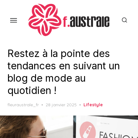
Skip
to
the
content
Restez à la pointe des
tendances en suivant un
blog de mode au
quotidien !
Posted
fleuraustrale_fr
28 janvier 2025
Lifestyle
on