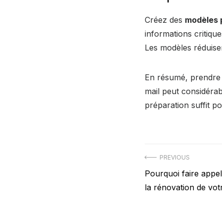
Créez des
modèles p
informations critiqu
Les modèles réduisen
En résumé, prendre de
mail peut considérab
préparation suffit p
Navigation
PREVIOUS
Previous
Pourquoi faire appe
de
post:
la rénovation de votr
l’article