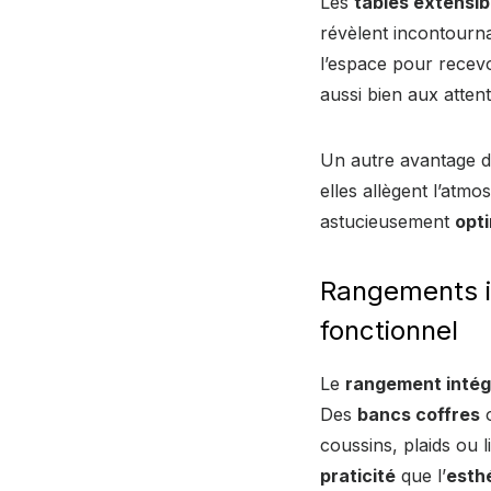
Les
tables extensib
révèlent incontourna
l’espace pour recevo
aussi bien aux atten
Un autre avantage 
elles allègent l’atmo
astucieusement
opti
Rangements in
fonctionnel
Le
rangement intég
Des
bancs coffres
o
coussins, plaids ou l
praticité
que l’
esth