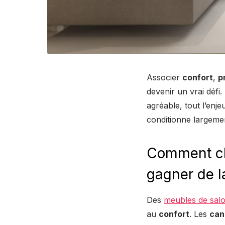
Associer
confort
,
p
devenir un vrai défi
agréable, tout l’enj
conditionne largemen
Comment cho
gagner de l
Des
meubles de sal
au
confort
. Les
can