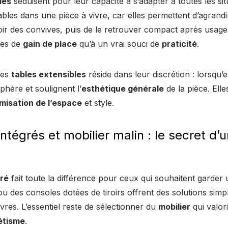
les
séduisent pour leur capacité à s’adapter à toutes les situ
bles dans une pièce à vivre, car elles permettent d’agrand
ir des convives, puis de le retrouver compact après usage
tes de
gain de place
qu’à un vrai souci de
praticité
.
des
tables extensibles
réside dans leur discrétion : lorsqu’e
sphère et soulignent l’
esthétique générale
de la pièce. Ell
misation de l’espace
et style.
tégrés et mobilier malin : le secret d’un
ré
fait toute la différence pour ceux qui souhaitent garder
u des consoles dotées de tiroirs offrent des solutions sim
ivres. L’essentiel reste de sélectionner du
mobilier
qui valori
étisme
.