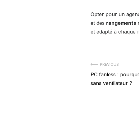
Opter pour un agen
et des
rangements 
et adapté à chaque 
Navigation
PREVIOUS
Previous
PC fanless : pourquo
de
post:
sans ventilateur ?
l’article