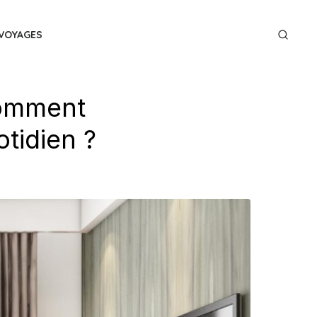
VOYAGES
comment
otidien ?