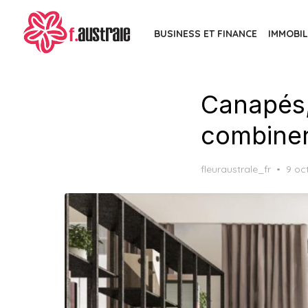
Skip
to
BUSINESS ET FINANCE
IMMOBIL
the
content
Canapés,
combiner 
Post
fleuraustrale_fr
9 oc
on