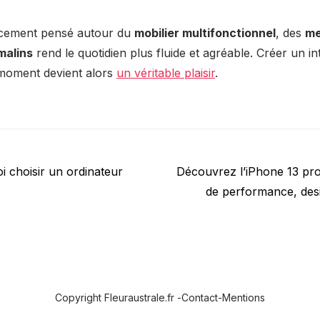
cement pensé autour du
mobilier multifonctionnel
, des
me
malins
rend le quotidien plus fluide et agréable. Créer un in
moment devient alors
un véritable plaisir
.
Next
i choisir un ordinateur
Découvrez l’iPhone 13 pr
post:
de performance, desi
Copyright Fleuraustrale.fr -
Contact
-
Mentions