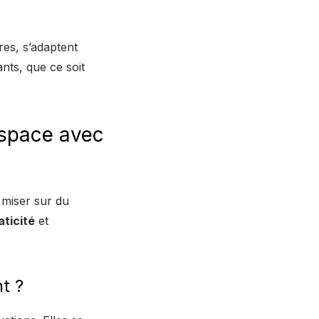
res, s’adaptent
nts, que ce soit
espace avec
e miser sur du
aticité
et
t ?