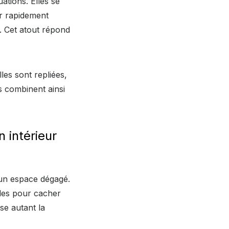
ations. Elles se
ir rapidement
. Cet atout répond
lles sont repliées,
es combinent ainsi
 intérieur
 un espace dégagé.
ples pour cacher
se autant la