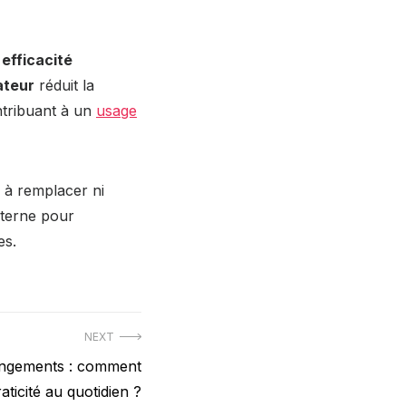
e
efficacité
ateur
réduit la
ontribuant à un
usage
r à remplacer ni
xterne pour
es.
NEXT
rangements : comment
ticité au quotidien ?