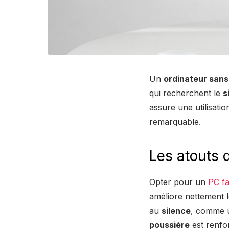
Un
ordinateur sans
qui recherchent le
s
assure une utilisati
remarquable.
Les atouts 
Opter pour un
PC fa
améliore nettement l
au
silence
, comme u
poussière
est renfor