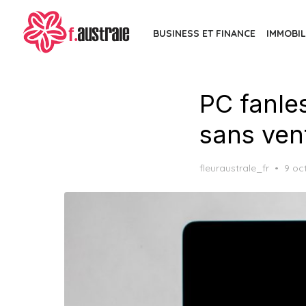
Skip
to
BUSINESS ET FINANCE
IMMOBIL
the
content
PC fanles
sans vent
Post
fleuraustrale_fr
9 oc
on