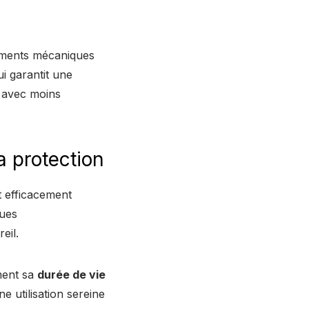
léments mécaniques
i garantit une
, avec moins
a protection
 efficacement
ques
eil.
ment sa
durée de vie
e utilisation sereine