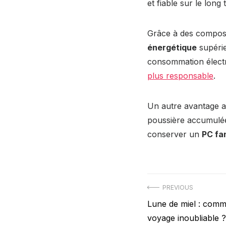
et fiable sur le long
Grâce à des composa
énergétique
supérie
consommation électri
plus responsable
.
Un autre avantage a
poussière accumulée 
conserver un
PC fa
Navigation
PREVIOUS
Previous
Lune de miel : comm
de
post:
voyage inoubliable ?