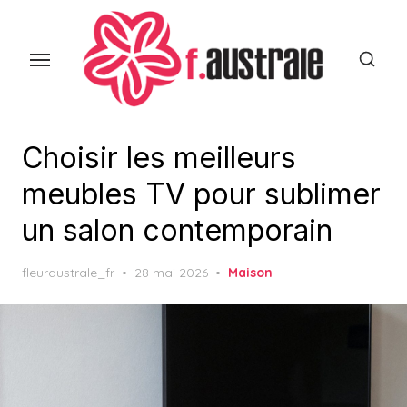
Skip
to
the
content
Choisir les meilleurs
meubles TV pour sublimer
un salon contemporain
Posted
fleuraustrale_fr
28 mai 2026
Maison
on