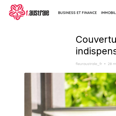
Skip
to
BUSINESS ET FINANCE
IMMOBIL
the
content
Couvertur
indispens
Post
fleuraustrale_fr
28 m
on