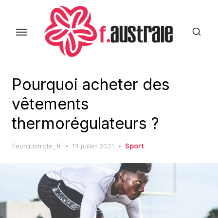
Skip
to
the
content
Pourquoi acheter des
vêtements
thermorégulateurs ?
Posted
fleuraustrale_fr
19 juillet 2021
Sport
on