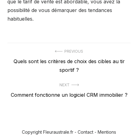
que le tarif de vente est abordable, vous avez la
possibilité de vous démarquer des tendances
habituelles.
Navigation
PREVIOUS
Previous
Quels sont les critères de choix des cibles au tir
de
post:
sportif ?
l’article
NEXT
Next
Comment fonctionne un logiciel CRM immobilier ?
post:
Copyright Fleuraustrale.fr -
Contact
-
Mentions