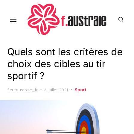
Skip
to
the
content
Quels sont les critères de
choix des cibles au tir
sportif ?
Posted
fleuraustrale_fr
6 juillet 2021
Sport
on