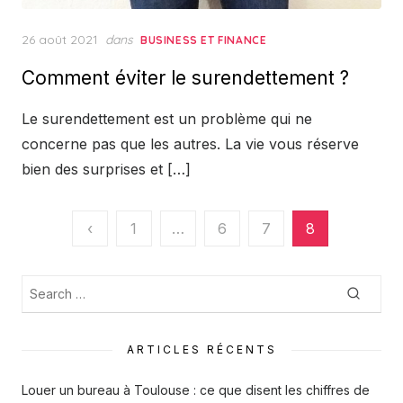
Posted
26 août 2021
dans
BUSINESS ET FINANCE
on
Comment éviter le surendettement ?
Le surendettement est un problème qui ne
concerne pas que les autres. La vie vous réserve
bien des surprises et […]
Pagination
‹
1
…
6
7
8
des
publications
Recherche
Searc
:
ARTICLES RÉCENTS
Louer un bureau à Toulouse : ce que disent les chiffres de