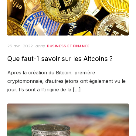
Posted
25 avril 2022
dans
BUSINESS ET FINANCE
on
Que faut-il savoir sur les Altcoins ?
Après la création du Bitcoin, première
cryptomonnaie, d’autres jetons ont également vu le
jour. Ils sont à l’origine de la […]