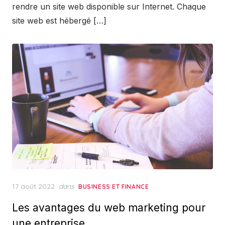
rendre un site web disponible sur Internet. Chaque
site web est hébergé […]
Posted
17 août 2022
dans
BUSINESS ET FINANCE
on
Les avantages du web marketing pour
une entreprise