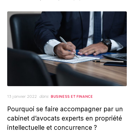
Posted
13 janvier 2022
dans
BUSINESS ET FINANCE
on
Pourquoi se faire accompagner par un
cabinet d’avocats experts en propriété
intellectuelle et concurrence ?