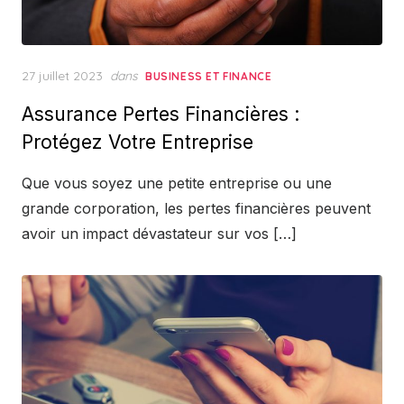
Posted
27 juillet 2023
dans
BUSINESS ET FINANCE
on
Assurance Pertes Financières :
Protégez Votre Entreprise
Que vous soyez une petite entreprise ou une
grande corporation, les pertes financières peuvent
avoir un impact dévastateur sur vos […]