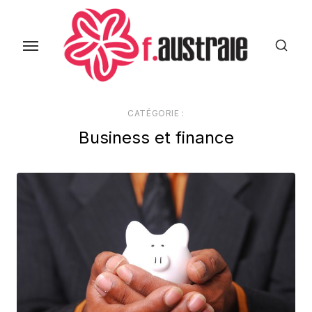
Skip
to
the
content
CATÉGORIE :
Business et finance