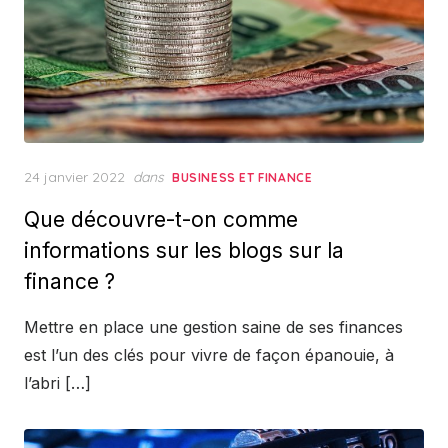
Posted
24 janvier 2022
dans
BUSINESS ET FINANCE
on
Que découvre-t-on comme
informations sur les blogs sur la
finance ?
Mettre en place une gestion saine de ses finances
est l’un des clés pour vivre de façon épanouie, à
l’abri […]